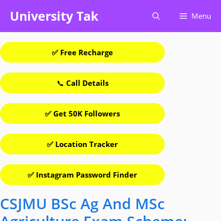
Skip
University Tak
Menu
to
content
✅ Free Recharge
📞
Call Details
✅ Get 50K Followers
✅ Location Tracker
✅ Instagram Password Finder
CSJMU BSc Ag And MSc