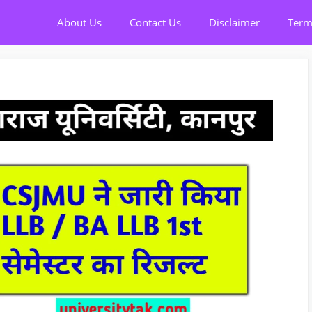
About Us
Contact Us
Disclaimer
Term