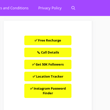
s and Conditions
Privacy Policy
✅ Free Recharge
📞 Call Details
✅ Get 50K Followers
✅ Location Tracker
✅ Instagram Password
Finder