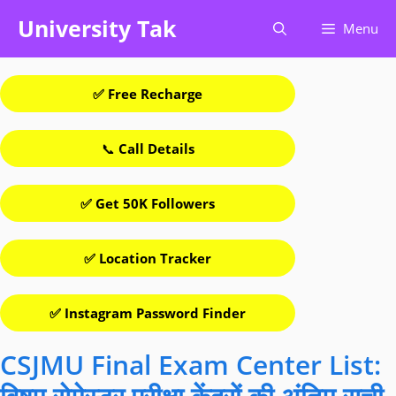
Skip
University Tak
Menu
to
content
✅ Free Recharge
📞
Call Details
✅ Get 50K Followers
✅ Location Tracker
✅ Instagram Password Finder
CSJMU Final Exam Center List: