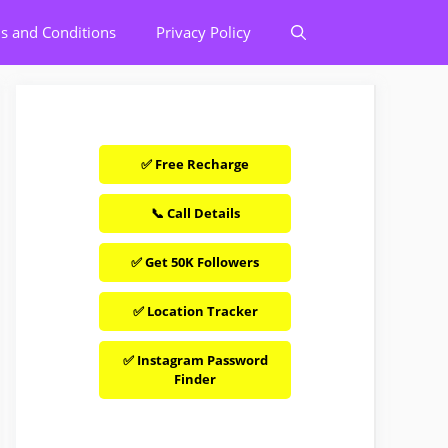
s and Conditions
Privacy Policy
✅ Free Recharge
📞 Call Details
✅ Get 50K Followers
✅ Location Tracker
✅ Instagram Password
Finder